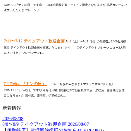
KUMARI『ナンの日』です😊 LINE会員様対象イートイン限定となりますが 単品カレーをご
注文いただくと プレーンナ...
7/11〜7/12 テイクアウト歓迎企画
7/11（土）〜7/12（日）の2日間は LINE会員様
限定 テイクアウト歓迎企画を実施いたします（^^） ①テイクアウト カレーメニュー2人前
以上ご注文で プレーンナン1...
7月7日は 『ナンの日』
カレー好きのみなさまナマステです🙏 7月7日は
KUMARI『ナンの日』です😊 今月は火曜日開催なので仙台駅前本店、黒松店、落合店はお休
みになりますが 若林店、盛岡店、伊勢崎店の...
新着情報
2026/08/08
8/8〜8/9 テイクアウト歓迎企画
2026/08/07
【伊勢崎店】電話回線復旧のお知らせ
2026/08/05