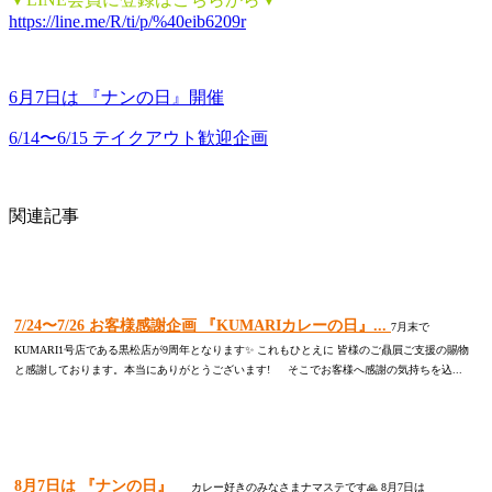
https://line.me/R/ti/p/%40eib6209r
6月7日は 『ナンの日』開催
6/14〜6/15 テイクアウト歓迎企画
関連記事
7/24〜7/26 お客様感謝企画 『KUMARIカレーの日』...
7月末で
KUMARI1号店である黒松店が9周年となります✨ これもひとえに 皆様のご贔屓ご支援の賜物
と感謝しております。本当にありがとうございます! そこでお客様へ感謝の気持ちを込...
8月7日は 『ナンの日』
カレー好きのみなさまナマステです🙏 8月7日は