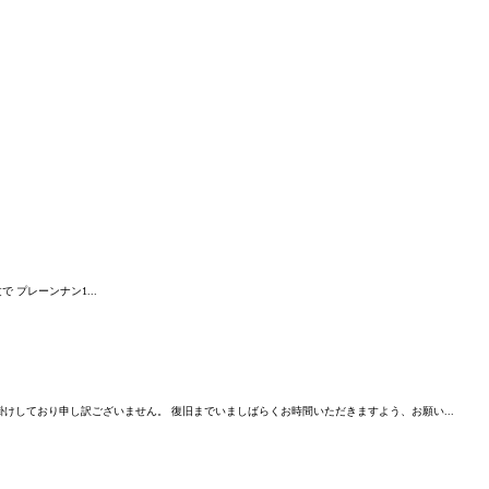
 プレーンナン1...
けしており申し訳ございません。 復旧までいましばらくお時間いただきますよう、お願い...