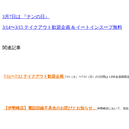
3月7日は 『ナンの日』
3/14〜3/15 テイクアウト歓迎企画 & イートインスープ無料
関連記事
7/11〜7/12 テイクアウト歓迎企画
7/11（土）〜7/12（日）の2日間は LINE会
【伊勢崎店】電話回線不具合のお詫びとお知らせ...
伊勢崎店において、現在