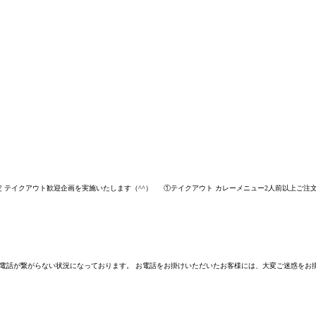
員様限定 テイクアウト歓迎企画を実施いたします（^^） ①テイクアウト カレーメニュー2人前以上ご注文で
電話が繋がらない状況になっております。 お電話をお掛けいただいたお客様には、大変ご迷惑をお掛