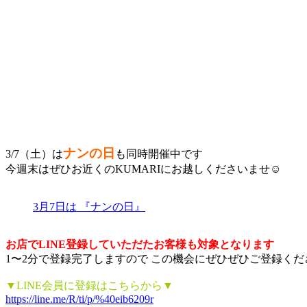
ナンの日
3/7（土）は
も同時開催中です
今週末はぜひお近くのKUMARIにお越しくださいませ☺️
3月7日は 『ナンの日』
お店でLINE登録していただたお客様も対象となります
1〜2分で登録完了しますので この機会にぜひぜひご登録くださ
▼LINE会員に登録はこちらから▼
https://line.me/R/ti/p/%40eib6209r