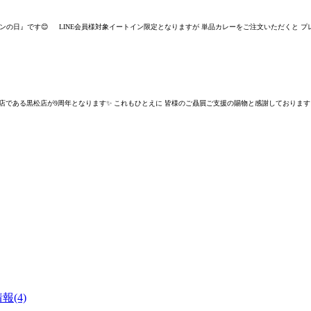
ンの日』です😊 LINE会員様対象イートイン限定となりますが 単品カレーをご注文いただくと プレー
I1号店である黒松店が9周年となります✨ これもひとえに 皆様のご贔屓ご支援の賜物と感謝しておりま
報(4)