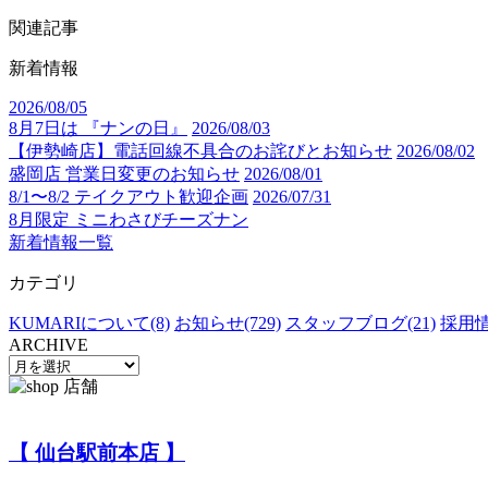
関連記事
新着情報
2026/08/05
8月7日は 『ナンの日』
2026/08/03
【伊勢崎店】電話回線不具合のお詫びとお知らせ
2026/08/02
盛岡店 営業日変更のお知らせ
2026/08/01
8/1〜8/2 テイクアウト歓迎企画
2026/07/31
8月限定 ミニわさびチーズナン
新着情報一覧
カテゴリ
KUMARIについて(8)
お知らせ(729)
スタッフブログ(21)
採用情
ARCHIVE
【 仙台駅前本店 】