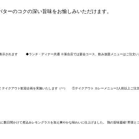
バターのコクの深い旨味をお愉しみいただけます。
大表示されます ◆ランチ・ディナー共通 ※落合店では宴会コース、飲み放題メニューはご注文いただ
員様限定 テイクアウト歓迎企画を実施いたします（^^） ①テイクアウト カレーメニュー2人前以上ご注文で
に数日間かけて煮込みレモングラスを加え爽やかな味わいに仕上げました。 鶏の旨味凝縮! 野菜とコラ