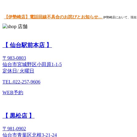
【伊勢崎店】電話回線不具合のお詫びとお知らせ...
伊勢崎店において、現在
【 仙台駅前本店 】
〒983-0803
仙台市宮城野区小田原1-1-5
定休日/ 火曜日
TEL.022-257-9606
WEB予約
【 黒松店 】
〒981-0902
仙台市青葉区北根3-21-24