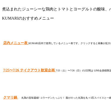
煮込まれたジューシーな鶏肉とトマトとヨーグルトの酸味、
KUMARIのおすすめメニュー
店内メニュー表
KUMARI店内で使用しているメニュー表です。クリックすると画像が拡
7/25〜7/26 テイクアウト歓迎企画
7/25（土）〜7/26（日）の2日間は LINE会
クマリ鍋
丸鶏の旨味凝縮! コラーゲンたっぷり！ 脂がのった丸鶏を丸々1匹スパイスと一緒