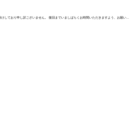
けしており申し訳ございません。 復旧までいましばらくお時間いただきますよう、お願い...