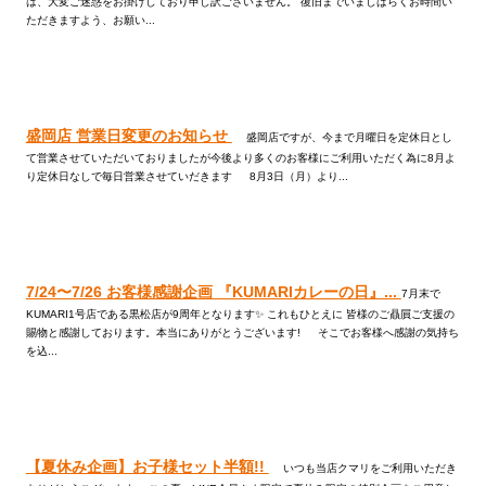
は、大変ご迷惑をお掛けしており申し訳ございません。 復旧までいましばらくお時間い
ただきますよう、お願い...
盛岡店 営業日変更のお知らせ
盛岡店ですが、今まで月曜日を定休日とし
て営業させていただいておりましたが今後より多くのお客様にご利用いただく為に8月よ
り定休日なしで毎日営業させていだきます 8月3日（月）より...
7/24〜7/26 お客様感謝企画 『KUMARIカレーの日』...
7月末で
KUMARI1号店である黒松店が9周年となります✨ これもひとえに 皆様のご贔屓ご支援の
賜物と感謝しております。本当にありがとうございます! そこでお客様へ感謝の気持ち
を込...
【夏休み企画】お子様セット半額!!
いつも当店クマリをご利用いただき