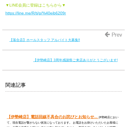
▼LINE会員に登録はこちらから▼
https://line.me/R/ti/p/%40eib6209r
【落合店】ホールスタッフ アルバイト大募集‼️
【伊勢崎店】3周年感謝祭ご来店ありがとうございます!
関連記事
【伊勢崎店】電話回線不具合のお詫びとお知らせ...
伊勢崎店におい
て、現在電話が繋がらない状況になっております。 お電話をお掛けいただいたお客様に