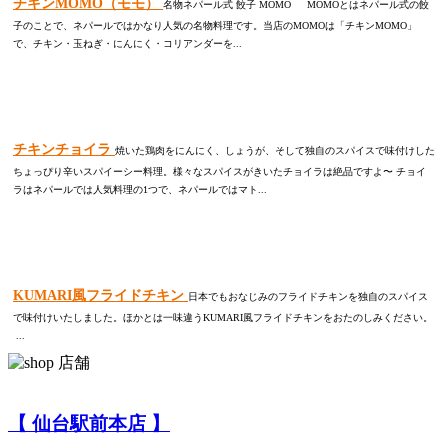
チキンMOMO（モモ）
名物ネパール式 餃子 MOMO MOMOとはネパール式の餃
子のことで、ネパールではかなり人気の名物料理です。当店のMOMOは「チキンMOMO」
で、チキン・玉ねぎ・にんにく・コリアンダーを...
チキンチョイラ
焼いた鶏肉をにんにく、しょうが、そして独自のスパイスで味付けした
ちょっぴり辛いスパイーシー料理。様々なスパイスがきいたチョイラは絶品ですよ〜 チョイ
ラはネパールでは人気料理の1つで、ネパールではマト...
KUMARI風フライドチキン
日本でもおなじみのフライドチキンを独自のスパイス
で味付けいたしました。ほかとは一味違うKUMARI風フライドチキンをおたのしみください。
...
【 仙台駅前本店 】