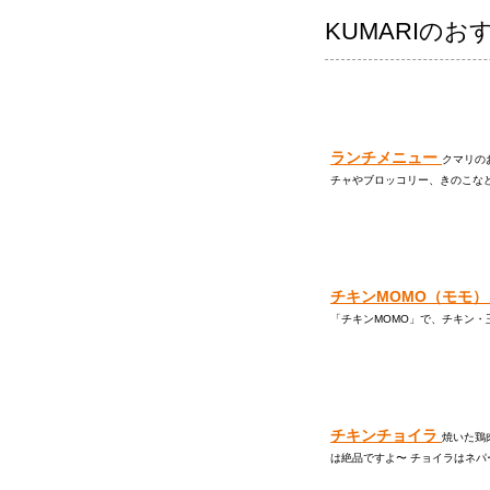
KUMARIの
ランチメニュー
クマリの
チャやブロッコリー、きのこなど 
チキンMOMO（モモ
「チキンMOMO」で、チキン・
チキンチョイラ
焼いた鶏
は絶品ですよ〜 チョイラはネパ