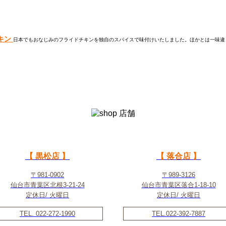
チキン
日本でもおなじみのフライドチキンを独自のスパイスで味付けいたしました。ほかとは一味違う
【 黒松店 】
【 落合店 】
〒981-0902
〒989-3126
仙台市青葉区北根3-21-24
仙台市青葉区落合1-18-10
定休日/ 火曜日
定休日/ 火曜日
TEL. 022-272-1990
TEL.022-392-7887