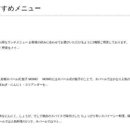
おすすめメニュー
お得なランチメニュー お客様の好みに合わせてお選びいただけるように2種類ご用意しております
野菜をメイ...
）
名物ネパール式 餃子 MOMO MOMOとはネパール式の餃子のことで、ネパールではかなり人気の
玉ねぎ・にんにく・コリアンダーを...
肉をにんにく、しょうが、そして独自のスパイスで味付けした ちょっぴり辛いスパイーシー料理。
ールでは人気料理の1つで、ネパールではマト...