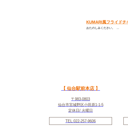
KUMARI風フライド
おたのしみください。 ...
【 仙台駅前本店 】
〒983-0803
仙台市宮城野区小田原1-1-5
定休日/ 火曜日
TEL.022-257-9606