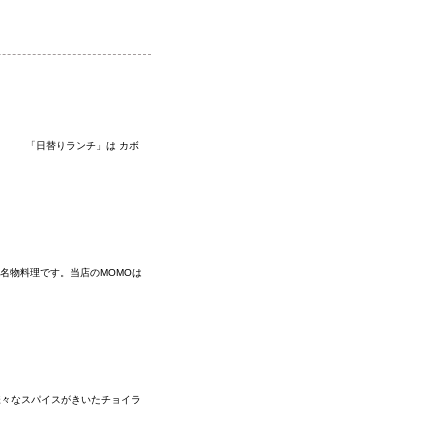
。 「日替りランチ」は カボ
名物料理です。当店のMOMOは
様々なスパイスがきいたチョイラ