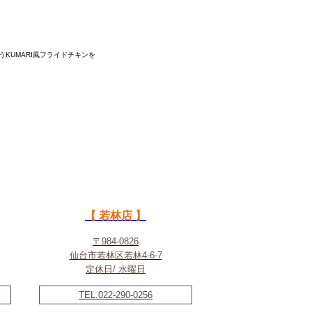
KUMARI風フライドチキンを
【 若林店 】
〒984-0826
仙台市若林区若林4-6-7
定休日/ 水曜日
TEL.022-290-0256