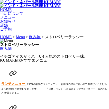
HOME
当店について
メニュー
お知らせ
店舗
ご予約
HOME
>
Menu
>
飲み物
> ストロベリーラッシー
ストロベリーラッシー
飲み物
イチゴアイスがうれしい! 人気のストロベリー味。
KUMARIのおすすめメニュー
ランチメニュー
クマリのお得なランチメニュー お客様の好みに合わせてお選びいただける
ように2種類ご用意しております。 「日替りランチ」は カボチャやブロッコリー、きのこな
ど 野菜をメイ...