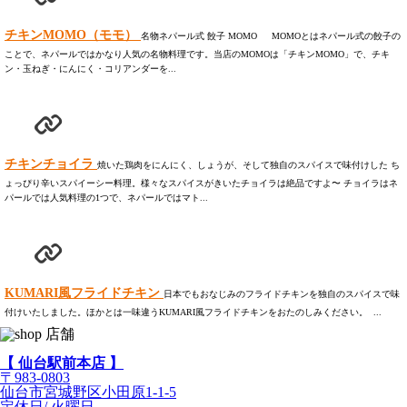
チキンMOMO（モモ）
名物ネパール式 餃子 MOMO MOMOとはネパール式の餃子の
ことで、ネパールではかなり人気の名物料理です。当店のMOMOは「チキンMOMO」で、チキ
ン・玉ねぎ・にんにく・コリアンダーを...
チキンチョイラ
焼いた鶏肉をにんにく、しょうが、そして独自のスパイスで味付けした ち
ょっぴり辛いスパイーシー料理。様々なスパイスがきいたチョイラは絶品ですよ〜 チョイラはネ
パールでは人気料理の1つで、ネパールではマト...
KUMARI風フライドチキン
日本でもおなじみのフライドチキンを独自のスパイスで味
付けいたしました。ほかとは一味違うKUMARI風フライドチキンをおたのしみください。 ...
【 仙台駅前本店 】
〒983-0803
仙台市宮城野区小田原1-1-5
定休日/ 火曜日